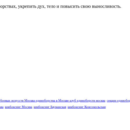
рствах, укрепить дух, тело и повысить свою выносливость.
 боевых искусств Москва
единоборства в Москве
клуб единоборств москва
секции единобо
ква
кикбоксинг Москва
кикбоксинг Бауманская
кикбоксинг Комсомольская