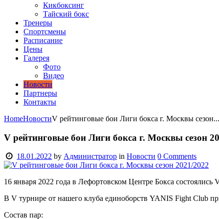
Кикбоксинг
Тайский бокс
Тренеры
Спортсмены
Расписание
Цены
Галерея
Фото
Видео
Новости
Партнеры
Контакты
Home
Новости
V рейтинговые бои Лиги бокса г. Москвы сезон..
V рейтинговые бои Лиги бокса г. Москвы сезон 2
18.01.2022
by
Администратор
in
Новости
0
Comments
16 января 2022 года в Лефортовском Центре Бокса состоялись 
В V турнире от нашего клуба единоборств YANIS Fight Club пр
Состав пар: