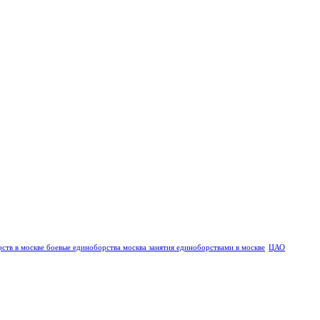
рств в москве
боевые единоборства москва
занятия единоборствами в москве
ЦАО