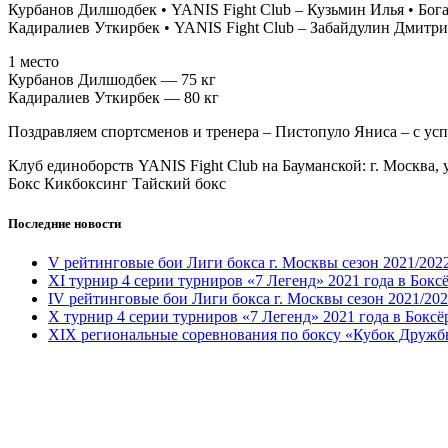
Курбанов Дилшодбек • YANIS Fight Club – Кузьмин Илья • Бог
Кадиралиев Уткирбек • YANIS Fight Club – Забайдулин Дмитр
1 место
Курбанов Дилшодбек — 75 кг
Кадиралиев Уткирбек — 80 кг
Поздравляем спортсменов и тренера – Пистопуло Яниса – с у
Клуб единоборств YANIS Fight Club на Бауманской: г. Москва, у
Бокс Кикбоксинг Тайский бокс
Последние новости
V рейтинговые бои Лиги бокса г. Москвы сезон 2021/202
XI турнир 4 серии турниров «7 Легенд» 2021 года в Бокс
IV рейтинговые бои Лиги бокса г. Москвы сезон 2021/20
X турнир 4 серии турниров «7 Легенд» 2021 года в Бокс
XIX региональные соревнования по боксу «Кубок Дружбы