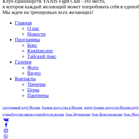
Клуб единоборств YANIS Fight Club - это место,
в котором каждый желающий может попробовать себя в единобо
Мы ждем на тренировках всех желающих!
Главная
О нас
Новости
Программы
Бокс
Кикбоксинг
Тайский бокс
Галерея
Фото
Видео
Контакты
Тренеры
Цены
Партнеры
спортивный клуб Москва
боевые искусства в Москве
центр боевых искусств Москва
клуб
единоборства
школа единоборств москва
бокс Бауманская
бокс Комсомольская
бокс Мос