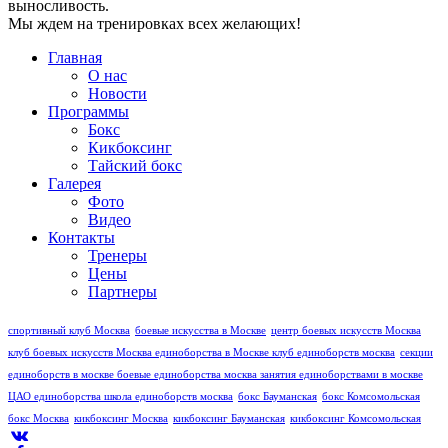
выносливость.
Мы ждем на тренировках всех желающих!
Главная
О нас
Новости
Программы
Бокс
Кикбоксинг
Тайский бокс
Галерея
Фото
Видео
Контакты
Тренеры
Цены
Партнеры
спортивный клуб Москва
боевые искусства в Москве
центр боевых искусств Москва
клуб боевых искусств Москва
единоборства в Москве
клуб единоборств москва
секции
единоборств в москве
боевые единоборства москва
занятия единоборствами в москве
ЦАО единоборства
школа единоборств москва
бокс Бауманская
бокс Комсомольская
бокс Москва
кикбоксинг Москва
кикбоксинг Бауманская
кикбоксинг Комсомольская