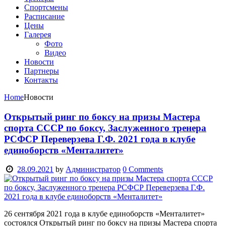
Спортсмены
Расписание
Цены
Галерея
Фото
Видео
Новости
Партнеры
Контакты
Home
Новости
Открытый ринг по боксу на призы Мастера
спорта СССР по боксу, Заслуженного тренера
РСФСР Переверзева Г.Ф. 2021 года в клубе
единоборств «Менталитет»
28.09.2021
by
Администратор
0
Comments
26 сентября 2021 года в клубе единоборств «Менталитет»
состоялся Открытый ринг по боксу на призы Мастера спорта