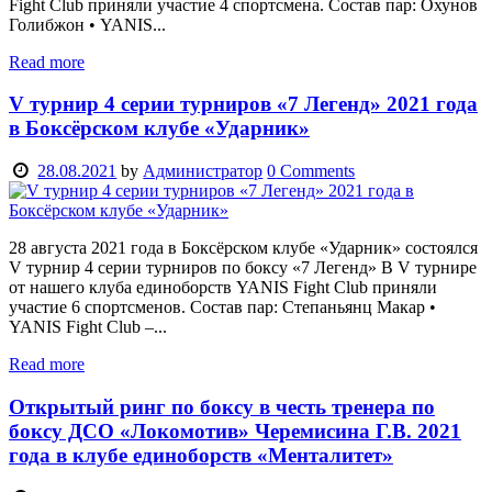
Fight Club приняли участие 4 спортсмена. Состав пар: Охунов
Голибжон • YANIS...
Read more
V турнир 4 серии турниров «7 Легенд» 2021 года
в Боксёрском клубе «Ударник»
28.08.2021
by
Администратор
0
Comments
28 августа 2021 года в Боксёрском клубе «Ударник» состоялся
V турнир 4 серии турниров по боксу «7 Легенд» В V турнире
от нашего клуба единоборств YANIS Fight Club приняли
участие 6 спортсменов. Состав пар: Степаньянц Макар •
YANIS Fight Club –...
Read more
Открытый ринг по боксу в честь тренера по
боксу ДСО «Локомотив» Черемисина Г.В. 2021
года в клубе единоборств «Менталитет»