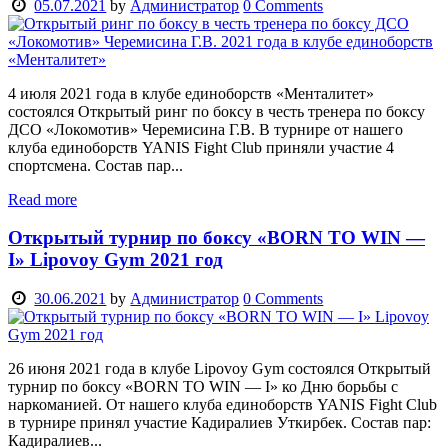
05.07.2021
by
Администратор
0
Comments
4 июля 2021 года в клубе единоборств «Менталитет»
состоялся Открытый ринг по боксу в честь тренера по боксу
ДСО «Локомотив» Черемисина Г.В. В турнире от нашего
клуба единоборств YANIS Fight Club приняли участие 4
спортсмена. Состав пар...
Read more
Открытый турнир по боксу «BORN TO WIN —
I» Lipovoy Gym 2021 год
30.06.2021
by
Администратор
0
Comments
26 июня 2021 года в клубе Lipovoy Gym состоялся Открытый
турнир по боксу «BORN TO WIN — I» ко Дню борьбы с
наркоманией. От нашего клуба единоборств YANIS Fight Club
в турнире принял участие Кадиралиев Уткирбек. Состав пар:
Кадиралиев...